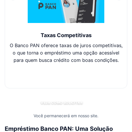
Taxas Competitivas
O Banco PAN oferece taxas de juros competitivas,
Co
o que torna o empréstimo uma opção acessível
po
para quem busca crédito com boas condições.
se
c
VEJA COMO SOLICITAR
Você permanecerá em nosso site.
Empréstimo Banco PAN: Uma Solução