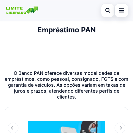
Abrir busca
Empréstimo PAN
Início
Buscar no site
Cartões de crédito
×
Buscar por:
Finanças
Pressione Enter para buscar ou ESC para fechar.
Investimentos
O Banco PAN oferece diversas modalidades de
empréstimos, como pessoal, consignado, FGTS e com
Legal
garantia de veículos. As opções variam em taxas de
juros e prazos, atendendo diferentes perfis de
clientes.