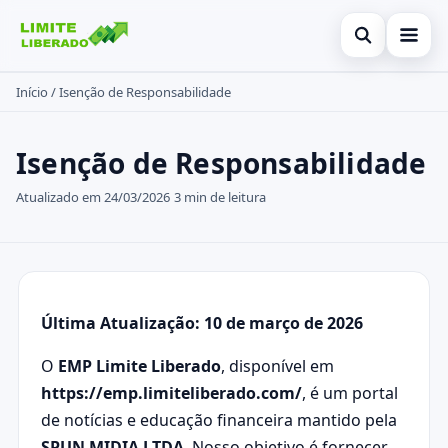
Abrir busc
Início
/
Isenção de Responsabilidade
Início
Buscar no site
Cartões de crédito
×
Isenção de Responsabilidade
Buscar por:
Finanças
Atualizado em 24/03/2026
3 min de leitura
Pressione Enter para buscar ou ESC para fechar.
Investimentos
Legal
Última Atualização: 10 de março de 2026
O
EMP Limite Liberado
, disponível em
https://emp.limiteliberado.com/
, é um portal
de notícias e educação financeira mantido pela
SPUN MIDIA LTDA
. Nosso objetivo é fornecer