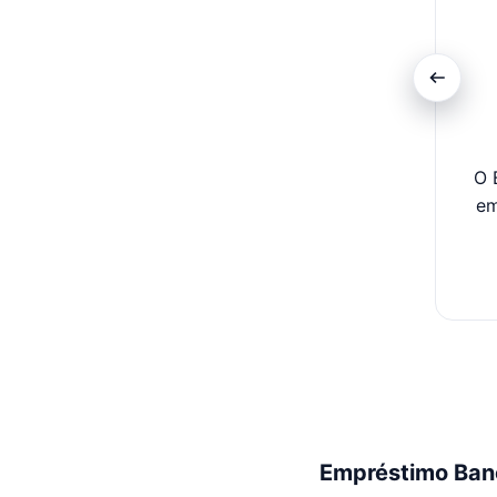
O 
em
Empréstimo Banc