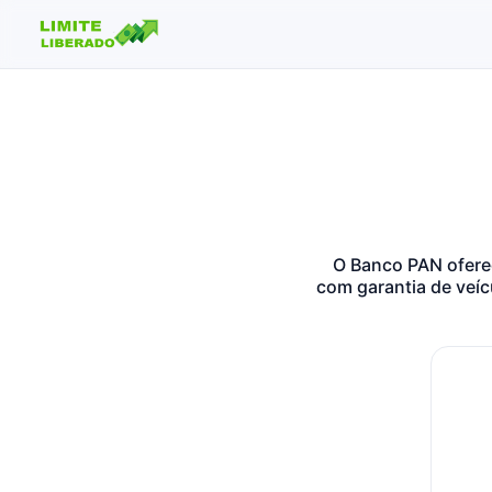
Buscar no site
Buscar por:
Pressione Enter para buscar ou ESC para fechar.
O Banco PAN ofere
com garantia de veíc