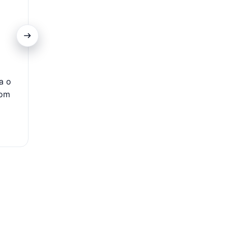
Processo Simplificado
a o
Com um processo de solicitação simplificado, é possív
com
empréstimo de forma rápida e sem burocracias excess
garante mais conveniência e agilidade para quem p
crédito.