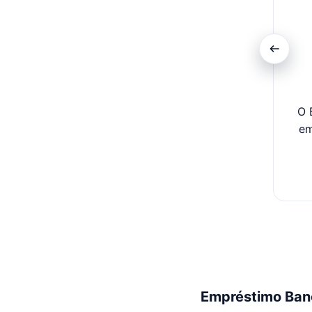
O 
em
Empréstimo Banc