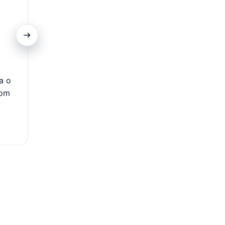
Processo Simplificado
a o
Com um processo de solicitação simplificado, é possív
com
empréstimo de forma rápida e sem burocracias excess
garante mais conveniência e agilidade para quem p
crédito.