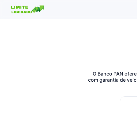
Buscar no site
Buscar por:
Pressione Enter para buscar ou ESC para fechar.
O Banco PAN ofere
com garantia de veíc