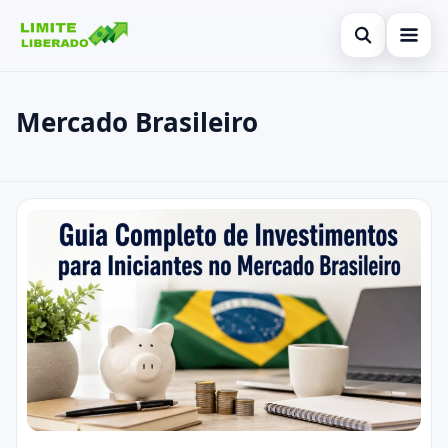
Abrir busca
Início
Mercado Brasileiro
Buscar no site
Cartões de crédito
×
Buscar por:
Finanças
Mercado Brasileiro
Pressione Enter para buscar ou ESC para fechar.
Investimentos
Legal