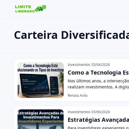
Carteira Diversificad
Buscar no site
Buscar por:
Carteira Diversificada
Pressione Enter para buscar ou ESC para fechar.
Investimentos
03/06/2026
Como a Tecnologia Es
Nos últimos anos, a intersecçã
realizam investimentos. A digit
Renata Avila
Investimentos
03/06/2026
Estratégias Avançada
Para investidores experientes 