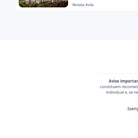
Renata Avila
Aviso importa
constituem recomend
individual e, se 
Isen