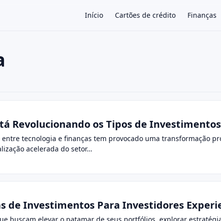
Início
Cartões de crédito
Finanças
a
×
tá Revolucionando os Tipos de Investimentos
o entre tecnologia e finanças tem provocado uma transformação pr
alização acelerada do setor…
s de Investimentos Para Investidores Experi
que buscam elevar o patamar de seus portfólios, explorar estraté