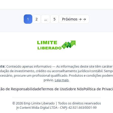
1
2
…
5
Próximos → →
nte:
Conteúdo apenas informativo — As informações deste site têm caráter
ação de investimento, crédito ou aconselhamento jurídico/contábil. Sempre
necessário, procure um profissional qualificado. Produtos e condições pod
prévio.
Leia mais
.
ção de Responsabilidade
Termos de Uso
Sobre Nós
Política de Priva
© 2026 Emp Limite Liberado | Todos os direitos reservados
Jn Content Midia Digital LTDA - CNPJ: 42.921.663/0001-99