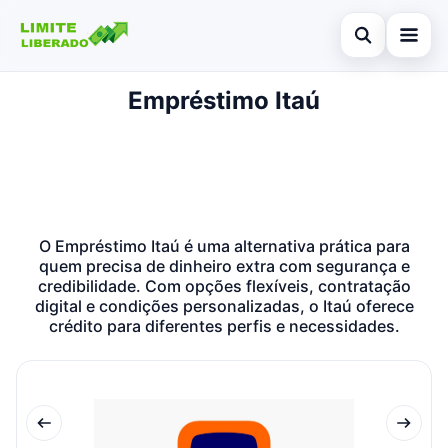
Abrir busca
Empréstimo Itaú
Início
Buscar no site
Cartões de crédito
×
Buscar por:
Finanças
Pressione Enter para buscar ou ESC para fechar.
Investimentos
O Empréstimo Itaú é uma alternativa prática para
quem precisa de dinheiro extra com segurança e
Legal
credibilidade. Com opções flexíveis, contratação
digital e condições personalizadas, o Itaú oferece
crédito para diferentes perfis e necessidades.