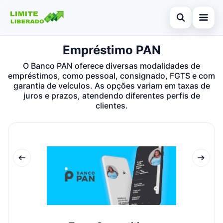
Abrir busca
Empréstimo PAN
Início
O Banco PAN oferece diversas modalidades de
Buscar no site
Cartões de crédito
×
empréstimos, como pessoal, consignado, FGTS e com
garantia de veículos. As opções variam em taxas de
Buscar por:
Finanças
juros e prazos, atendendo diferentes perfis de
clientes.
Pressione Enter para buscar ou ESC para fechar.
Investimentos
Legal