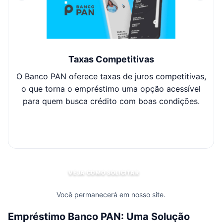
Taxas Competitivas
O Banco PAN oferece taxas de juros competitivas,
Co
o que torna o empréstimo uma opção acessível
po
para quem busca crédito com boas condições.
se
c
VEJA COMO SOLICITAR
Você permanecerá em nosso site.
Empréstimo Banco PAN: Uma Solução