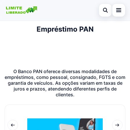
Abrir busca
Empréstimo PAN
Início
Buscar no site
Cartões de crédito
×
Buscar por:
Finanças
Pressione Enter para buscar ou ESC para fechar.
Investimentos
O Banco PAN oferece diversas modalidades de
empréstimos, como pessoal, consignado, FGTS e com
Legal
garantia de veículos. As opções variam em taxas de
juros e prazos, atendendo diferentes perfis de
clientes.